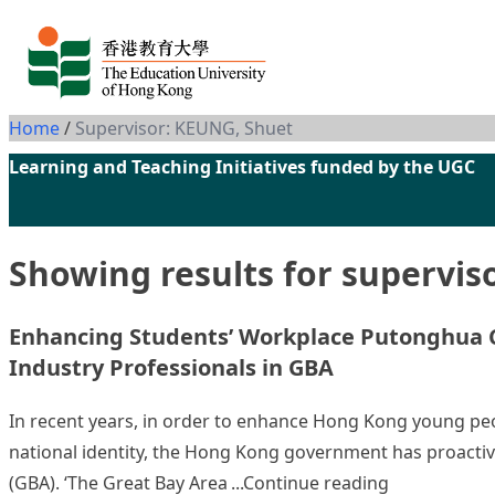
Skip to content
Home
/
Supervisor: KEUNG, Shuet
Learning and Teaching Initiatives funded by the UGC
Showing results for supervis
Enhancing Students’ Workplace Putonghua C
Industry Professionals in GBA
In recent years, in order to enhance Hong Kong young peo
national identity, the Hong Kong government has proact
“Enhancing S
(GBA). ‘The Great Bay Area
Continue reading