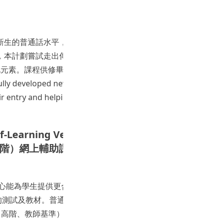
生的普通話水平，為學生樹立更高階段的語言學習目標。 專
，本計劃嘗試走出傳統的語音和口語教學的囹圄，探討普通話教
化元素。課程供修畢初階和進階普通話，或水平相若的學生修
sfully developed new Putonghua enhancement curriculum
r entry and helping them to set reasonable learning goals
lf-Learning Version of the New Putonghua
新普通話增潤課程（初階）網上輔助課堂互動教材及自學教材網上版發展
心能為學生提供更合適的語文支援(增潤課程及自學課程或網上
語言的測試及教材。普通話方面, 中心發展了一套「專上普通話測試
階、高階、教師基準）。2012-2013年度CLE所有修讀普通話增潤