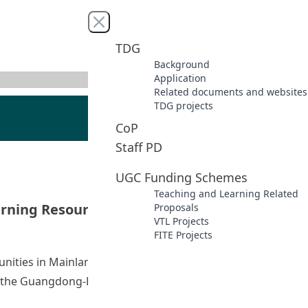
Close menu
TDG
Background
Application
Related documents and websites
TDG projects
CoP
Staff PD
UGC Funding Schemes
Teaching and Learning Related
ning Resources: A Collaboration with
Proposals
VTL Projects
FITE Projects
ities in Mainland China and to foster their sense of
 of the Guangdong-Hong Kong-Macao Greater Bay Area
xt via Video Learning Resources: A Collaboration with Ind