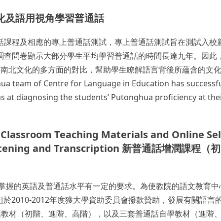
文化及語用視角學習普通話
話課程及相應的專上普通話測試，專上普通話測試旨在測試入校新
調查問卷顯示大部分學生平均學習普通話的時間長達九年。因此
通過南北文化的多方面的對比，幫助學生瞭解語言背後所蘊含的文
hua team of Centre for Language in Education has succes
 at diagnosing the students’ Putonghua proficiency at thei
接）及教材發展計劃: 從文化及語用視角學習普通話”
 Classroom Teaching Materials and Online Se
ry): Listening and Transcription 
要掌握的英語及普通話水平有一定的要求。為使教院的語文教育中
通話組於2010-2012年度獲大學資助委員會撥款贊助，發展有關
三套相關的普通話教材（初階、進階、高階），以及三套普通話自學教材（進