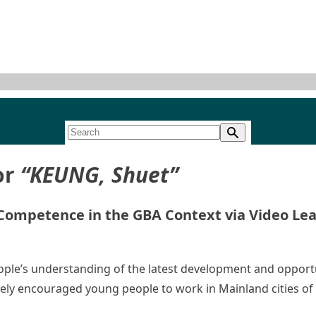
or
“KEUNG, Shuet”
ompetence in the GBA Context via Video Lear
ple’s understanding of the latest development and opportun
ively encouraged young people to work in Mainland cities
tudents’ Workplace Putonghua Competence in the GBA Conte