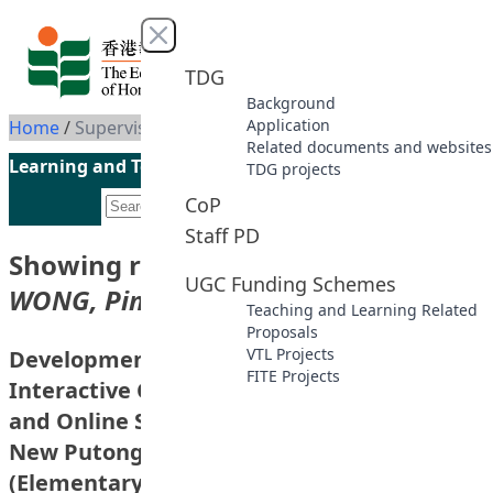
Skip to content
Close menu
TDG
Background
Application
Home
/
Supervisor: LEE-WONG, Ping
Related documents and websites
Learning and Teaching Initiatives funded by the UGC
TDG projects
CoP
Staff PD
Showing results for supervisor
“LEE-
UGC Funding Schemes
WONG, Ping”
Teaching and Learning Related
Proposals
VTL Projects
Development of Online Assisted
FITE Projects
Interactive Classroom Teaching Materials
and Online Self-Learning Version of the
New Putonghua Enhancement Programme
(Elementary): Listening and Transcription