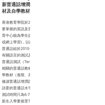
新普通話增潤課程（初階）網上輔助課堂互動教
材及自學教材網上版發展計劃：聆聽與拼音
香港教育學院於2012年公布校內的語文政策，對學生離校時
要掌握的英語及普通話水平有一定的要求。為使教院的語文教
育中心能為學生提供更合適的語文支援(增潤課程及自學課程
或網上學習)，以配合新高中(334)的發展，語文教育中心(CLE)
普通話組於2010-2012年度獲大學資助委員會撥款贊助，發展
有關語言的測試及教材。普通話方面, 中心發展了一套「專上
普通話測試（Tertiary Putonghua Test, TPT）」工具、三套
相關的普通話教材（初階、進階、高階），以及三套普通話自
學教材（進階、高階、教師基準）。2012-2013年度CLE所有
修讀普通話增潤課程的學生開始全面使用新教材。 TPT跟國家
語委的普通話水平測試(PSC)高度相關(highly correlated), 但
測試時間只為6-7分鐘, 為PSC的一半。2012年開始, 教育學院
新生入學要接受TPT 測試, 以決定是否可以豁免修讀CLE的普