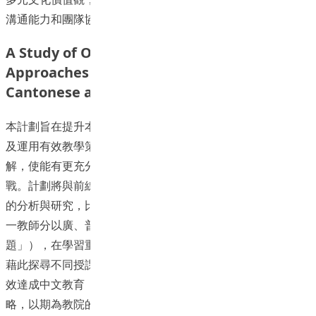
溝通能力和團隊協作精神。
A Study of Objectives Selection and
Approaches to Teaching the Same Topic in
Cantonese and in Putonghua
本計劃旨在提升本院學員及前線語文教師運用教材、設計教學
及運用有效教學策略的能力，並深化他們對語文新課程的理
解，使能有更充分的準備，面對語文課程和教學不斷變新的挑
戰。計劃將與前線教師合作，通過教學實踐和觀摩，教學效果
的分析與研究，比照廣州話或普通話授課的不同教師，以至同
一教師分以廣、普授課的情況下，在處理同一教材時（「同
題」），在學習重點與教學策略選取上的差異（「異教」），
藉此探尋不同授課語言對教學重點與策略選取的影響，以及有
效達成中文教育「工具性」、「人文性」多元目標的可行策
略，以期為教院的在職及職前中文專業學員，提供教學設計實