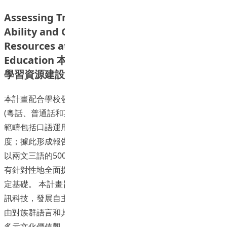
Assessing Trilingual Speaking Language
Ability and Constructing Learning
Resources at Hong Kong Institute of
Education 本校學生兩文三語之口語能力評估及
學習資源建設計畫
本計畫配合學校發展目標，評估不同語言背景在校生兩文三語
(粵話、普通話和英話 ) 之口語的即時傳意能力，認定層級、
範疇包括口語運用的有效程度、規範程度、熟練程度和自然程
度；據此形成報告，為學校語言發展調適提供參考依據；同時
以兩文三語的500個口語句為基礎，初步建設學習資源樣板，
有針對性地全面提升學生兩交三語能力，為日後旳全面推廣奠
定基礎。 本計畫旨在建設新型學習資源，引導學習者善用資
訊科技，發展自主學習，全面有效提升兩文三語能力。同時藉
由對族群語言和其他語言、文化的體認，擴展國際視野，發展
多元文化價值觀，激發人文關懷，引導創新思維，培養跨文化