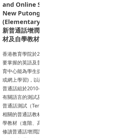
and Online Self-Learning Version of the
New Putonghua Enhancement Programme
(Elementary): Listening and Transcription
新普通話增潤課程（初階）網上輔助課堂互動教
材及自學教材網上版發展計劃：聆聽與拼音
香港教育學院於2012年公布校內的語文政策，對學生離校時
要掌握的英語及普通話水平有一定的要求。為使教院的語文教
育中心能為學生提供更合適的語文支援(增潤課程及自學課程
或網上學習)，以配合新高中(334)的發展，語文教育中心(CLE)
普通話組於2010-2012年度獲大學資助委員會撥款贊助，發展
有關語言的測試及教材。普通話方面, 中心發展了一套「專上
普通話測試（Tertiary Putonghua Test, TPT）」工具、三套
相關的普通話教材（初階、進階、高階），以及三套普通話自
學教材（進階、高階、教師基準）。2012-2013年度CLE所有
修讀普通話增潤課程的學生開始全面使用新教材。 TPT跟國家