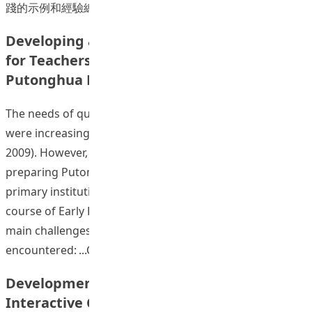
踐的示例和經驗總結的參考。
Developing a Blended Learning Approach
for Teachers in Early Experience in
Putonghua Module using an OBL Approach
The needs of qualified Putonghua kindergarten teachers
were increasing in Hong Kong (Zhang & Zhang, 2006; Hu,
2009). However, few studies or projects had focused on
preparing Putonghua teacher’s education for pre-
primary institutions. The results of a pre-survey in a
course of Early Experience in Putonghua indicated four
main challenges that pre-service teachers have
“Developing a Blended Le
encountered:
Continue reading
Development of Online Assisted
Interactive Classroom Teaching Materials