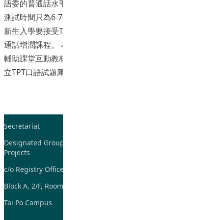
語委的普通話水平測試(PSC)高度相關(highly correlated), 但
測試時間只為6-7分鐘, 為PSC的一半。2012年開始, 教育學院
新生入學要接受TPT 測試, 以決定是否可以豁免修讀CLE的普
通話增潤課程。 本計劃旨在發展新普通話課程（初階）網上
輔助課堂互動教材及自學教材網上版: 聆聽與拼音。並初步建
立TPT口語試題庫（3份TPT口語試卷）。
Secretariat
Tel: 2948-8059 / 2948-
7705
Designated Group on TDG and CoP
Projects
Fax: 2948-7885
c/o Registry Office
Email:
tdgadmin@eduhk.hk
Block A, 2/F, Room 07,
Tai Po Campus