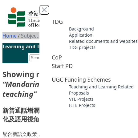
Skip to content
Close menu
TDG
Background
Application
Home
/
Subject: Mandarin dialects -- Study and teaching
Related documents and websites
Learning and Teaching Initiatives funded by the UGC
TDG projects
CoP
Staff PD
Showing results for subject
UGC Funding Schemes
“Mandarin dialects -- Study and
Teaching and Learning Related
teaching”
Proposals
VTL Projects
FITE Projects
新普通話增潤課程（銜接）及教材發展計劃: 從文
化及語用視角學習普通話
配合新語文政策，語文教育中心普通話組近年成功發展新普通