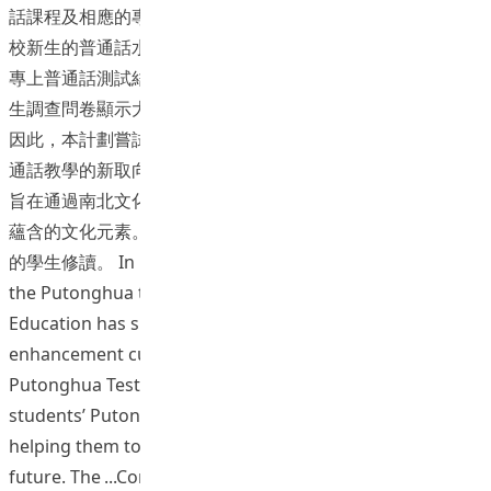
話課程及相應的專上普通話測試，專上普通話測試旨在測試入
校新生的普通話水平，為學生樹立更高階段的語言學習目標。
專上普通話測試結果顯示入學新生的普通話水平逐年提高。學
生調查問卷顯示大部分學生平均學習普通話的時間長達九年。
因此，本計劃嘗試走出傳統的語音和口語教學的囹圄，探討普
通話教學的新取向-從文化及語用的視角學習普通話。 本計劃
旨在通過南北文化的多方面的對比，幫助學生瞭解語言背後所
蘊含的文化元素。課程供修畢初階和進階普通話，或水平相若
的學生修讀。 In response to the New Language Policy,
the Putonghua team of Centre for Language in
Education has successfully developed new Putonghua
enhancement curriculum and corresponding Tertiary
Putonghua Test (TPT). TPT aims at diagnosing the
students’ Putonghua proficiency at their entry and
helping them to set reasonable learning goals in the
“新普通話增潤課程（銜接）及
future. The
Continue reading