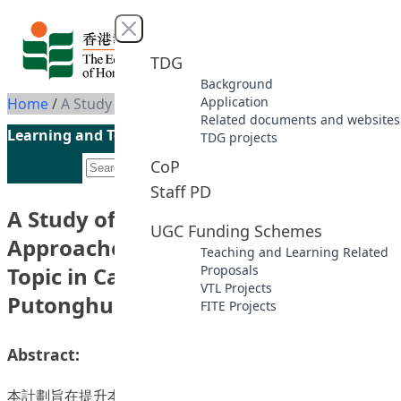
Skip to content
Close menu
TDG
Background
Application
Home
/
A Study of Objectives Selection and Approaches to Teaching the Same Topic in Cantonese and in Putonghua
Related documents and websites
Learning and Teaching Initiatives funded by the UGC
TDG projects
CoP
Staff PD
A Study of Objectives Selection and
UGC Funding Schemes
Approaches to Teaching the Same
Teaching and Learning Related
Topic in Cantonese and in
Proposals
VTL Projects
Putonghua
FITE Projects
Abstract:
本計劃旨在提升本院學員及前線語文教師運用教材、設計教學