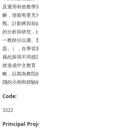
及運用有效教學策略的能力，並深化他們對語文新課程的理
解，使能有更充分的準備，面對語文課程和教學不斷變新的挑
戰。計劃將與前線教師合作，通過教學實踐和觀摩，教學效果
的分析與研究，比照廣州話或普通話授課的不同教師，以至同
一教師分以廣、普授課的情況下，在處理同一教材時（「同
題」），在學習重點與教學策略選取上的差異（「異教」），
藉此探尋不同授課語言對教學重點與策略選取的影響，以及有
效達成中文教育「工具性」、「人文性」多元目標的可行策
略，以期為教院的在職及職前中文專業學員，提供教學設計實
踐的示例和經驗總結的參考。
Code:
3322
Principal Project Supervisors: