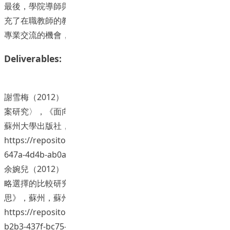
最後，學院導師與前線教師及其同儕組成的行動研究團隊，擴
充了在職教師的教研經驗、觀課文化，並為不同學校教師提供
專業交流的機會，從而建構校際網絡，促進資源和經驗共享。
Deliverables:
謝雪梅（2012）：〈面對PMI與CMI的教師思考：語文教師個
案研究〉，《面向多元化的語境：語文教育的反思》，蘇州，
蘇州大學出版社，頁341-354。
https://repository.eduhk.hk/en/publications/7cb89434-
647a-4d4b-ab0a-7e42...
余婉兒（2012）：〈語文教學語言的影響：PMI與CMI課堂策
略選擇的比較研究〉，《面向多元化的語境：語文教育的反
思》，蘇州，蘇州大學出版社，頁169-180。
https://repository.eduhk.hk/en/publications/c9962318-
b2b3-437f-bc75-8d94...