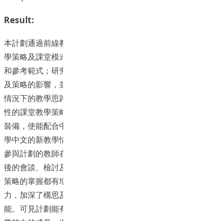
Result:
本計劃通過前線教師的課堂實踐，搜集及積累多元、有效的教
學策略及課堂模式，為優化語文教學提供具體示範、成功經驗
和參考範式；研究特別聚焦於廣、普授課語言對選取教材重點
及策略的影響，並從「教師思考」角度切入，理清「普教中」
情況下的教學思路、心理與實存的障礙，為過渡期設計出針對
性的課堂教學策略，供前線及學員教師參考，加強他們的專業
裝備，使能配合中國語文課程的長遠發展目標，適應普通話教
學中文的新教學情境。
參與計劃的教師在訪談中表示，通過教學設計、實踐、觀課前
後的會談、檢討及反思過程，使他們對語文課程的理解及教學
策略的掌握都有增進，研究的體驗提高了自身計用教材的能
力，加深了構思及支思教學的層次，也提升了課堂教學的效
能。可見計劃能有效發揮對前線教師的專業支援作用，促進專