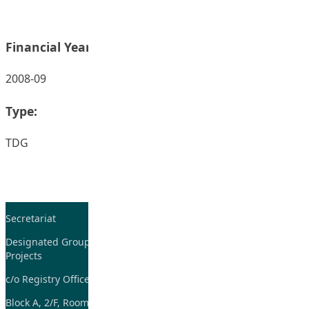
Financial Year:
2008-09
Type:
TDG
Secretariat
Tel: 2948-8059 / 2948-
7705
Designated Group on TDG and CoP
Projects
Fax: 2948-7885
c/o Registry Office
Email:
tdgadmin@eduhk.hk
Block A, 2/F, Room 07,