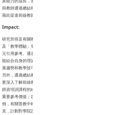
業能力的成長，進一強化學院師資培訓的效果。計劃又鼓勵參
與教師通過總結報告、論文發表及網頁發佈，分享有關經驗，
藉此促進前線教師教研能力和興趣的發展。
Impact:
研究所得及有關教案、錄像等資料，已納入「中文科教學法」
及「教學體驗」單元的資料庫，可供職前及在職課程的相關單
元引用參考。通過示例的研習及錄像觀察，職前及在職學員都
能結合自身的理論知識或教學體驗，深化對本科課程理念、發
展趨勢和教學技巧的掌握。
另外，通過總結教學設計、實踐及教師思想的分析，研究員能
更深入了解前線教師的能力架構及專業發展需要，對修訂現存
師資培訓課程的結構、教學內容，或開發院系新課程等，都有
重要參考價值；以語文學院近期開發的3周短期復修課程為
例，有關普教中科目的設置，便曾參證相關研究成果，由此可
見，計劃對學院課程發展亦有積極意義。