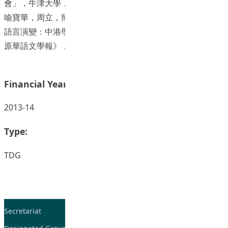
會」，牛津大學，牛津，英國
喻寶華，周立，簡漢乾，梁亦華。(2016)。“兩文三語環境的
語言演變：中港學生的語言選用及語言學習動機比較”。《中
原華語文學報》，卷 17，頁 81~121。
Financial Year:
2013-14
Type:
TDG
Secretariat
Tel: 2948-8059 / 2948-
7705