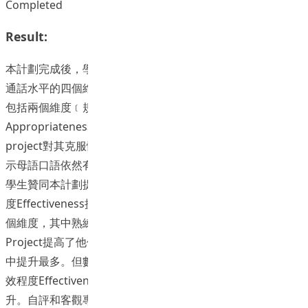
Completed
Result:
本計劃完成後，學生的英語水平的四個維度均有顯著提升；普
通話水平的四個維度均有顯著提升；廣東話水平有顯著提升，
包括兩個維度﹝規範程度Standardization 和自然程度
Appropriateness﹞。廣東話為大部分參與者的母語，
project對其克服懶音、準確用詞和得體表達均有助益。也顯
示母語口語依然有提升的必要性。
學生贊同本計劃提高了他們英語水平的各個維度，其中有效程
度Effectiveness提升最多。同時提高了他們普通話水平的各
個維度，其中熟練程度Familiarity提升最多。學生也贊同
Project提高了他們廣東話水平的各個維度，其中Familiarity
中提升最多。但數據顯示，project只對學生廣東話水平的有
效程度Effectiveness和自然程度Appropriateness有顯著提
升。自評和客觀專業評估差異顯示學生不能準確判斷其語言能