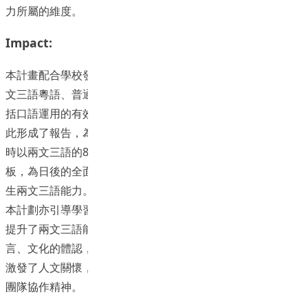
力所屬的維度。
Impact:
本計畫配合學校發展目標，評估認定了不同語言背景在校生兩
文三語粵語、普通話和英語﹞的即時傳意能力，層級、範疇包
括口語運用的有效程度、規範程度、熟練程度和自然程度；據
此形成了報告，為學校語言課程發展調適提供了參考依據；同
時以兩文三語的800個口語句為基礎，初步建設了學習資源樣
板，為日後的全面推廣奠定了基礎，有針對性地全面提升了學
生兩文三語能力。
本計劃亦引導學習者善用資訊科技，發展自主學習，全面有效
提升了兩文三語能力。同時，學生藉由對族群語言和其他語
言、文化的體認，擴展了國際視野，發展了多元文化價值觀，
激發了人文關懷，引導了創新思維，培養了跨文化溝通能力和
團隊協作精神。