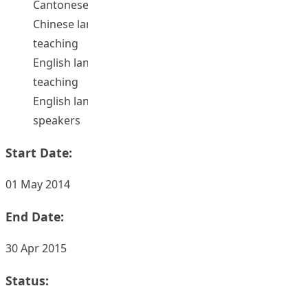
Cantonese dialects -- Study and teaching
Chinese language -- Spoken chinese -- Study and
teaching
English language -- Spoken English -- Study and
teaching
English language -- Study and teaching -- Chinese
speakers
Start Date:
01 May 2014
End Date:
30 Apr 2015
Status: