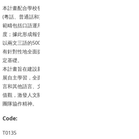
本計畫配合學校發展目標，評估不同語言背景在校生兩文三語
(粵話、普通話和英話 ) 之口語的即時傳意能力，認定層級、
範疇包括口語運用的有效程度、規範程度、熟練程度和自然程
度；據此形成報告，為學校語言發展調適提供參考依據；同時
以兩文三語的500個口語句為基礎，初步建設學習資源樣板，
有針對性地全面提升學生兩交三語能力，為日後旳全面推廣奠
定基礎。
本計畫旨在建設新型學習資源，引導學習者善用資訊科技，發
展自主學習，全面有效提升兩文三語能力。同時藉由對族群語
言和其他語言、文化的體認，擴展國際視野，發展多元文化價
值觀，激發人文關懷，引導創新思維，培養跨文化溝通能力和
團隊協作精神。
Code:
T0135