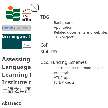
Skip to content
Close menu
TDG
Background
Application
Home
/
Assessing Trilingual Speaking Language Ability and Constructing Learning Resources at Hong Kong Institute of Education 本校學生兩文三語之口語能力評估及學習資源建設計畫
Related documents and websites
Learning and Teaching Initiatives funded by the UGC
TDG projects
CoP
Staff PD
Assessing Trilingual Speaking
UGC Funding Schemes
Language Ability and Constructing
Teaching and Learning Related
Learning Resources at Hong Kong
Proposals
VTL Projects
Institute of Education 本校學生兩文
FITE Projects
三語之口語能力評估及學習資源建設計畫
Abstract: