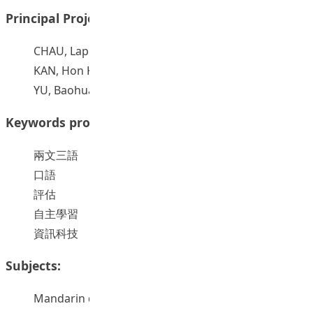
Principal Project Supervisors:
CHAU, Lap
KAN, Hon Kin
YU, Baohua
Keywords provided by authors:
兩文三語
口語
評估
自主學習
資訊科技
Subjects:
Mandarin dialects -- Study and teaching